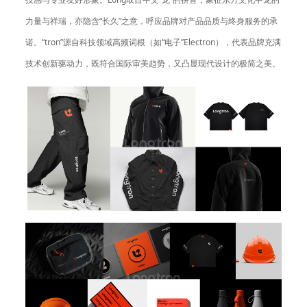
力量与祥瑞，亦隐含“长久”之意，呼应品牌对产品品质与终身服务的承
诺。“tron”源自科技领域高频词根（如“电子”Electron），代表品牌充满
技术创新驱动力，既符合国际审美趋势，又凸显现代设计的极简之美。