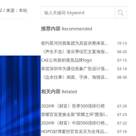
782 / 来源：本站
推荐内容
Recommended
签约星河控股集团为其提供整体策划设计
10-13
《声生不息》港乐季综艺文案海报设计欣赏
06-20
CAE公布新的视觉品牌logo
07-15
恭贺深圳华为通信形象广告设计项目定稿
03-14
《边水往事》画面、字体、海报设计欣赏
08-30
相关内容
Related
2026年《财富》世界500强排行榜
07-29
荣耀官宣更换全新“荣耀之环”图形logo
07-23
2026年《财富》中国500强排行榜揭晓
07-22
HOPO好博窗控官宣吴京为全球品牌代言人
07-16