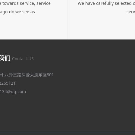
 towards service, service
We have carefully selected c
sign do we see as.
serv
我们
Contact US
田·八卦三路深爱大厦东座801
2265121
0134@qq.com