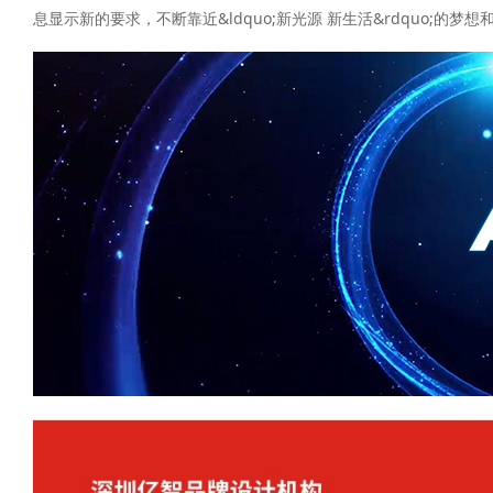
息显示新的要求，不断靠近&ldquo;新光源 新生活&rdquo;的梦想