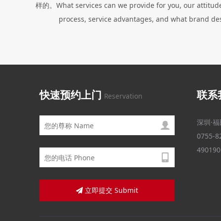
样的。What services can we provide for you, our attitude
process, service advantages, and what brand de
快速预约上门
联系
Reservation
深圳·福
0755-8
49019
立即提交 Submit