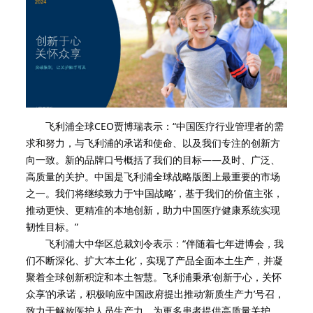
飞利浦全球CEO贾博瑞表示：“中国医疗行业管理者的需
求和努力，与飞利浦的承诺和使命、以及我们专注的创新方
向一致。新的品牌口号概括了我们的目标——及时、广泛、
高质量的关护。中国是飞利浦全球战略版图上最重要的市场
之一。我们将继续致力于‘中国战略’，基于我们的价值主张，
推动更快、更精准的本地创新，助力中国医疗健康系统实现
韧性目标。”
飞利浦大中华区总裁刘令表示：“伴随着七年进博会，我
们不断深化、扩大‘本土化’，实现了产品全面本土生产，并凝
聚着全球创新积淀和本土智慧。飞利浦秉承‘创新于心，关怀
众享’的承诺，积极响应中国政府提出推动‘新质生产力’号召，
致力于解放医护人员生产力、为更多患者提供高质量关护、