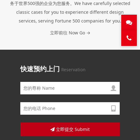
务于世界500强的企业为您服务。We have carefully selected
classic cases for you to experience different design
services, serving Fortune 500 companies for you.
立即前往 Now Go →
快速预约上门
Reservation
立即提交 Submit